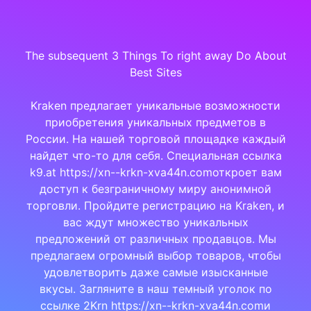
The subsequent 3 Things To right away Do About
Best Sites
Kraken предлагает уникальные возможности
приобретения уникальных предметов в
России. На нашей торговой площадке каждый
найдет что-то для себя. Специальная ссылка
k9.at https://xn--krkn-xva44n.comоткроет вам
доступ к безграничному миру анонимной
торговли. Пройдите регистрацию на Kraken, и
вас ждут множество уникальных
предложений от различных продавцов. Мы
предлагаем огромный выбор товаров, чтобы
удовлетворить даже самые изысканные
вкусы. Загляните в наш темный уголок по
ссылке 2Krn https://xn--krkn-xva44n.comи